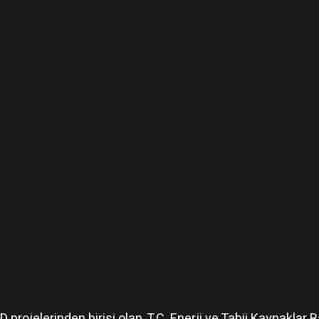
rojelerinden birisi olan, T.C. Enerji ve Tabii Kaynaklar 